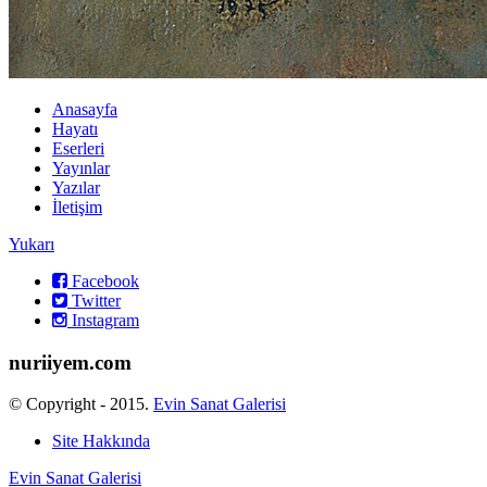
Anasayfa
Hayatı
Eserleri
Yayınlar
Yazılar
İletişim
Yukarı
Facebook
Twitter
Instagram
nuriiyem.com
© Copyright - 2015.
Evin Sanat Galerisi
Site Hakkında
Evin Sanat Galerisi