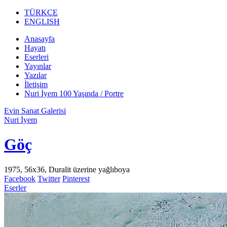
TÜRKÇE
ENGLISH
Anasayfa
Hayatı
Eserleri
Yayınlar
Yazılar
İletişim
Nuri İyem 100 Yaşında / Portre
Evin Sanat Galerisi
Nuri İyem
Göç
1975, 56x36, Duralit üzerine yağlıboya
Facebook
Twitter
Pinterest
Eserler