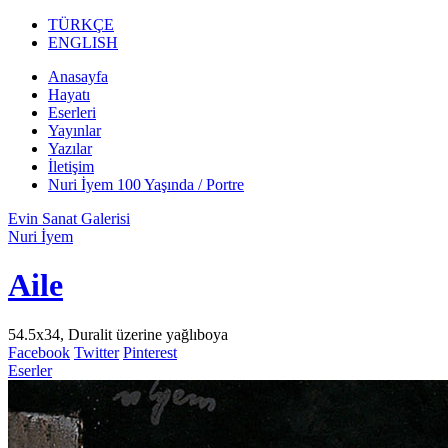
TÜRKÇE
ENGLISH
Anasayfa
Hayatı
Eserleri
Yayınlar
Yazılar
İletişim
Nuri İyem 100 Yaşında / Portre
Evin Sanat Galerisi
Nuri İyem
Aile
54.5x34, Duralit üzerine yağlıboya
Facebook
Twitter
Pinterest
Eserler