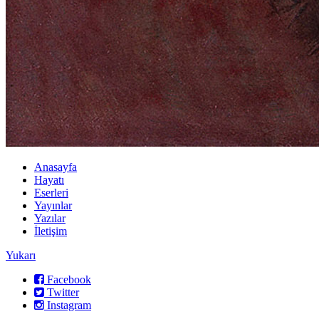
Anasayfa
Hayatı
Eserleri
Yayınlar
Yazılar
İletişim
Yukarı
Facebook
Twitter
Instagram