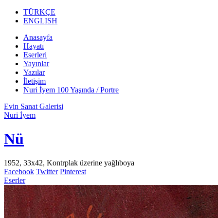
TÜRKÇE
ENGLISH
Anasayfa
Hayatı
Eserleri
Yayınlar
Yazılar
İletişim
Nuri İyem 100 Yaşında / Portre
Evin Sanat Galerisi
Nuri İyem
Nü
1952, 33x42, Kontrplak üzerine yağlıboya
Facebook
Twitter
Pinterest
Eserler